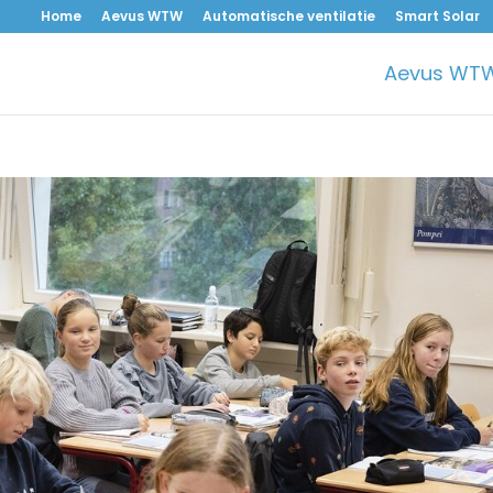
Home
Aevus WTW
Automatische ventilatie
Smart Solar
Aevus WT