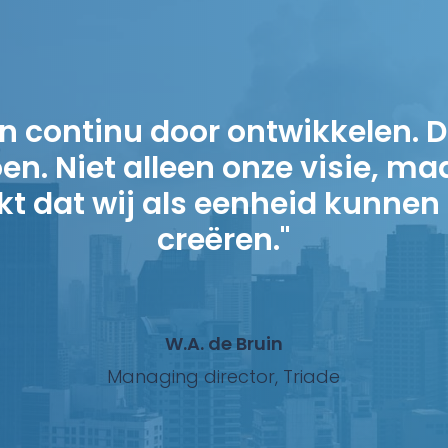
rouwen zien wij de ontwikkeli
systeem tegemoet."
M. van der Steen
DGA, TechnoTelematica