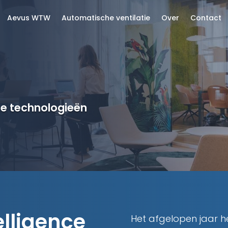
Aevus WTW
Automatische ventilatie
Over
Contact
te technologieën
elligence
Het afgelopen jaar h