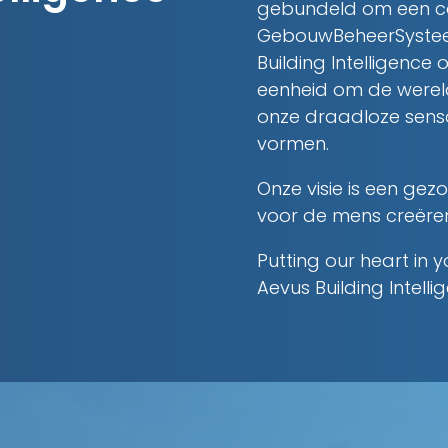
gebundeld om een c
GebouwBeheerSysteem t
Building Intelligenc
eenheid om de werel
onze draadloze senso
vormen.
Onze visie is een g
voor de mens creëre
Putting our heart in y
Aevus Building Intelli